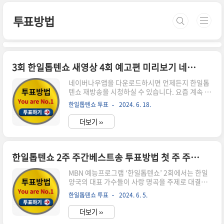
본문 바로가기
투표방법
3회 한일톱텐쇼 새영상 4회 예고편 미리보기 네이버 나우 앱 투표하기 불타는 장미단
네이버나우앱을 다운로드하시면 언제든지 한일톱
텐쇼 재방송을 시청하실 수 있습니다. 요즘 계속 한
일톱텐쇼 3회 영상이 올라옵니다.네이버나우앱을
한일톱텐쇼 투표
2024. 6. 18.
설치하시고 투표와 재방송 시청을 한 번에 해결하
세요.한일톱텐쇼 투표앱인 네이버나우앱 설치 및
더보기 ››
투표 방법은 본문 하단에서 확인하세요.3회 명장면
모아보기 한일톱텐쇼한일 국가대표 현역 가수들이
출격, 치열한 명곡 대결을 벌이는 음악 예능 쇼 프로
그램top10show.bstage.in4회 예고편 한일톱텐
한일톱텐쇼 2주 주간베스트송 투표방법 첫 주 주간베스트 주인공은 바로
쇼[예고] ♨기선제압♨ 한일톱텐쇼에 불타는 장미
단 '신에손민'이 왔다! (ft. 숨겨둔 필살 무대 공개!)
MBN 예능프로그램 ‘한일톱텐쇼’ 2회에서는 한일
MBN 240618 방송bridge-now.naver.com본방
양국의 대표 가수들이 사랑 명곡을 주제로 대결을
송을 보신 분들은 바로 투표하기 가이드를 확인해
펼쳤습니다.4일 방송된 에피소드에서는 팀전으로
한일톱텐쇼 투표
2024. 6. 5.
주세요. 인터넷상에 잘못된 투표 가이드가 많아서
새로운 룰이 추가되어 더 흥미진진한 경쟁이 펼쳤
짜증나신 ..
는데요.본방송을 보신 분들은 바로 투표하기 가이
더보기 ››
드를 확인해주세요.인터넷상에 잘못된 투표 가이